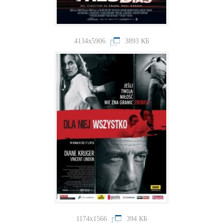
4134x5906
3893 КБ
1174x1566
394 КБ