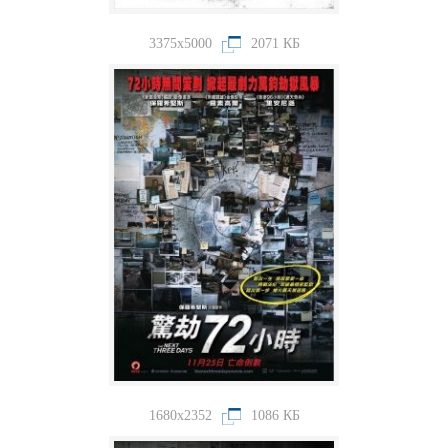
3375x5000
2071 КБ
1680x2352
1086 КБ