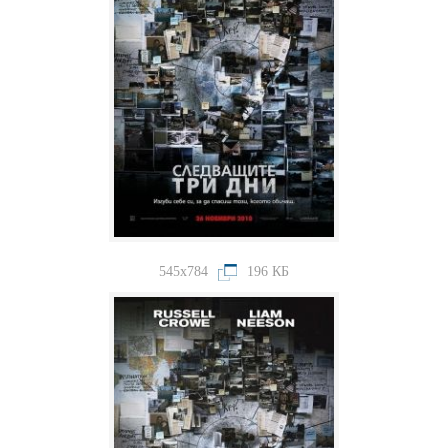
545x784
196 КБ