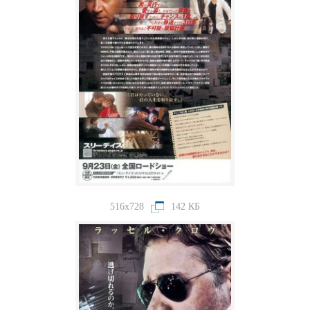
516x728
142 КБ