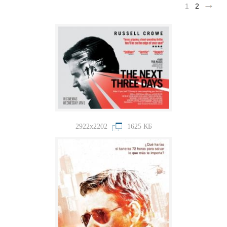
1
2
2922x2202
1625 КБ