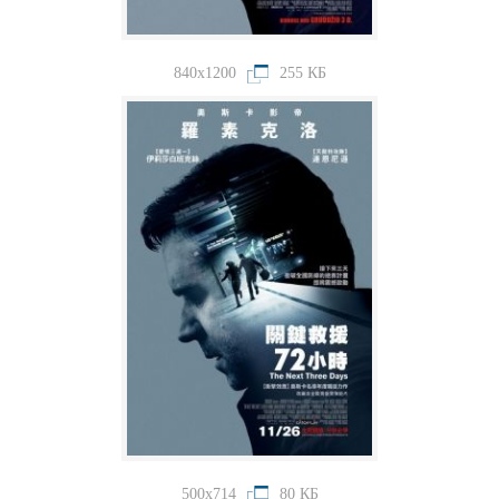
840x1200
255 КБ
500x714
80 КБ