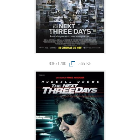
836x1200
365 КБ