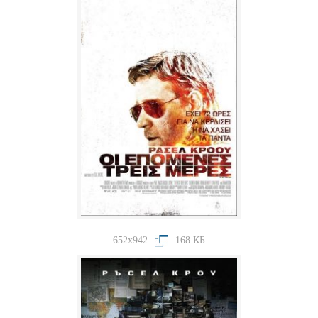
652x942
168 КБ