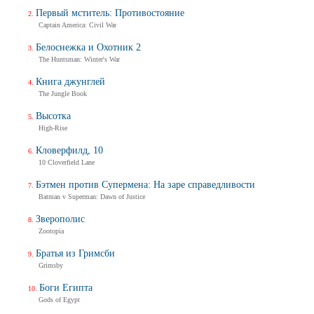
Первый мститель: Противостояние
Captain America: Civil War
Белоснежка и Охотник 2
The Huntsman: Winter's War
Книга джунглей
The Jungle Book
Высотка
High-Rise
Кловерфилд, 10
10 Cloverfield Lane
Бэтмен против Супермена: На заре справедливости
Batman v Superman: Dawn of Justice
Зверополис
Zootopia
Братья из Гримсби
Grimsby
Боги Египта
Gods of Egypt