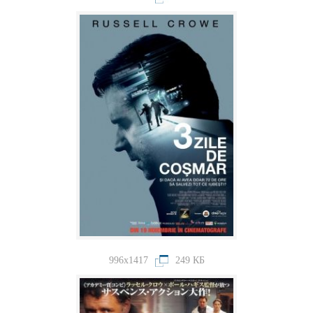
996x1417
249 КБ