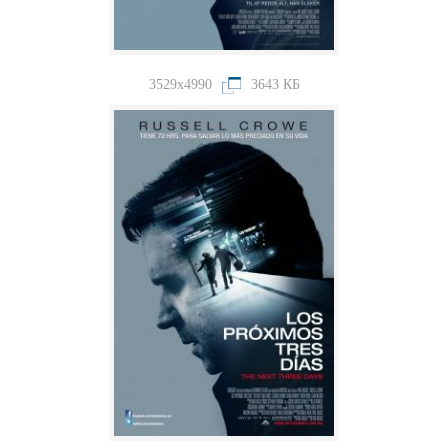
3529x4990
3643 КБ