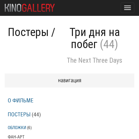
Toggl
navig
Постеры
/
Три дня на
побег
(44)
The Next Three Days
навигация
О ФИЛЬМЕ
ПОСТЕРЫ
(44)
ОБЛОЖКИ
(6)
ФАН-АРТ