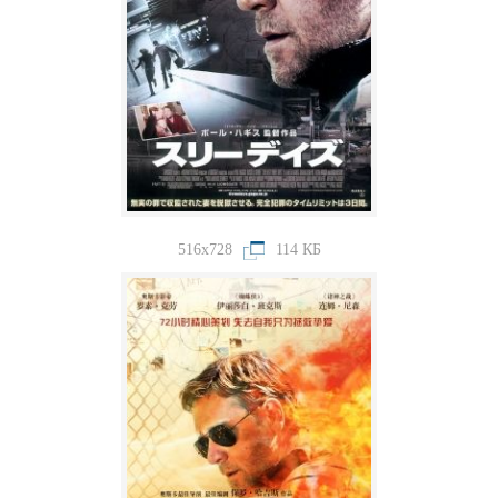
516x728
114 КБ