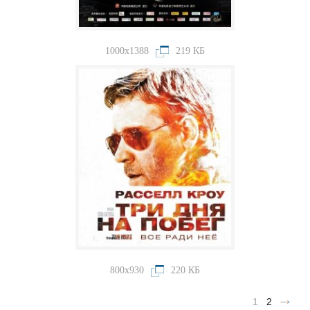
1000x1388
219 КБ
800x930
220 КБ
1
2