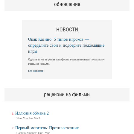
обновления
НОВОСТИ
Окак Казино: 5 типов игроков —
определите свой и подберите подходящие
игры
Одна и та же игровая платформа воспринимается по-разному
разными людьми.
все новости...
рецензии на фильмы
Иллюзия обмана 2
Now You See Me 2
Первый мститель: Противостояние
Captain America: Civil War