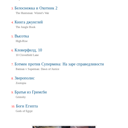
Белоснежка и Охотник 2
The Huntsman: Winter's War
Книга джунглей
The Jungle Book
Высотка
High-Rise
Кловерфилд, 10
10 Cloverfield Lane
Бэтмен против Супермена: На заре справедливости
Batman v Superman: Dawn of Justice
Зверополис
Zootopia
Братья из Гримсби
Grimsby
Боги Египта
Gods of Egypt