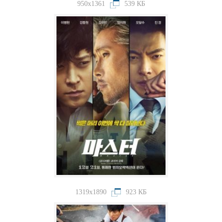
950x1361
539 КБ
1319x1890
923 КБ