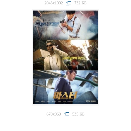
2048x1092
732 КБ
670x960
535 КБ