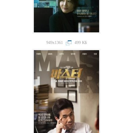
949x1361
499 КБ