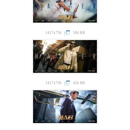
1417x756
584 КБ
1417x756
426 КБ