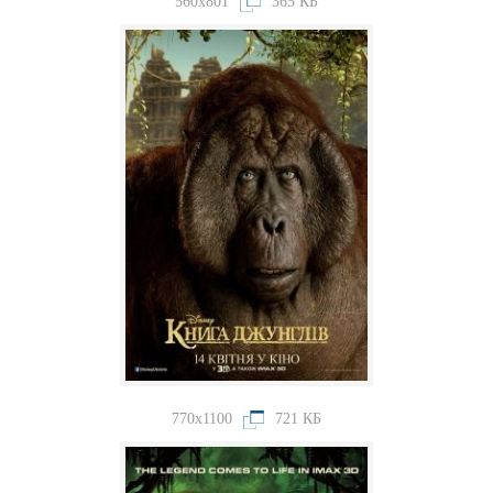
560x801
365 КБ
770x1100
721 КБ