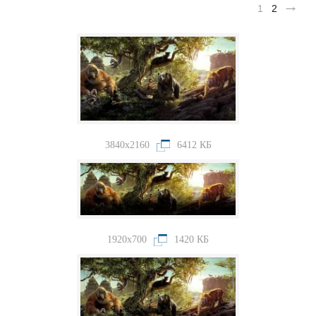
1
2
3840x2160
6412 КБ
1920x700
1420 КБ