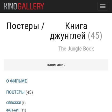
Toggl
navig
Постеры
/
Книга
джунглей
(45)
The Jungle Book
навигация
О ФИЛЬМЕ
ПОСТЕРЫ
(45)
ОБЛОЖКИ
(1)
ФАН-АРТ
(11)