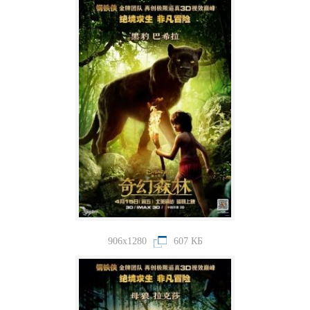
906x1280
607 КБ