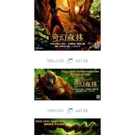
906x1280
603 КБ
1000x501
449 КБ