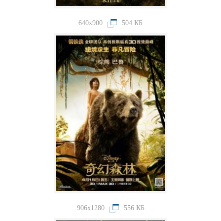
640x900
504 КБ
906x1280
556 КБ