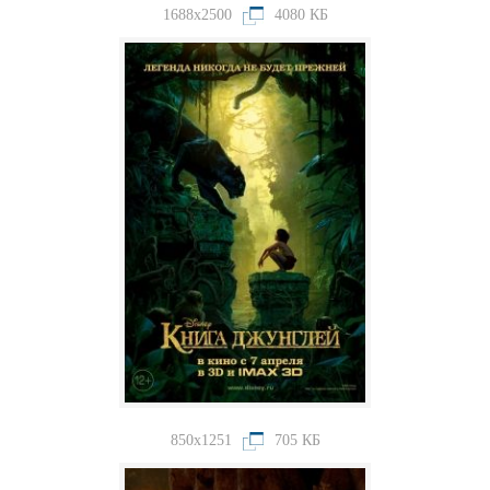
1688x2500
4080 КБ
850x1251
705 КБ