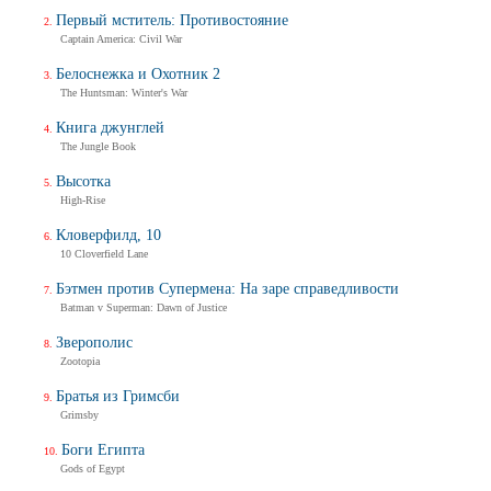
Первый мститель: Противостояние
Captain America: Civil War
Белоснежка и Охотник 2
The Huntsman: Winter's War
Книга джунглей
The Jungle Book
Высотка
High-Rise
Кловерфилд, 10
10 Cloverfield Lane
Бэтмен против Супермена: На заре справедливости
Batman v Superman: Dawn of Justice
Зверополис
Zootopia
Братья из Гримсби
Grimsby
Боги Египта
Gods of Egypt