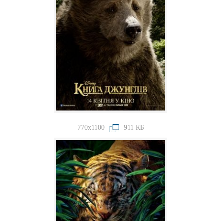
770x1100
911 КБ