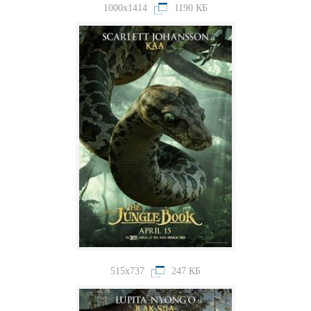
1000x1414
1190 КБ
515x737
247 КБ