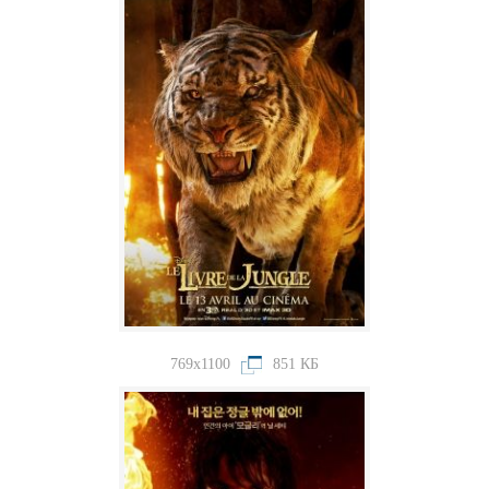
769x1100
851 КБ