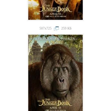
507x725
259 КБ