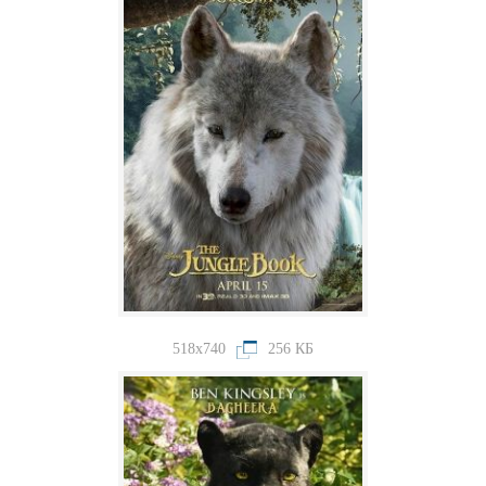
518x740
256 КБ