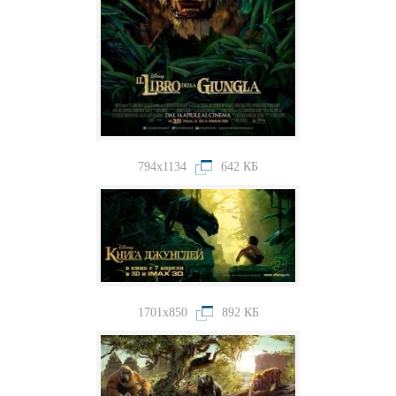
794x1134
642 КБ
1701x850
892 КБ