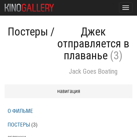
Toggl
navig
Постеры
/
Джек
отправляется в
плаванье
(3)
Jack Goes Boating
навигация
О ФИЛЬМЕ
ПОСТЕРЫ
(3)