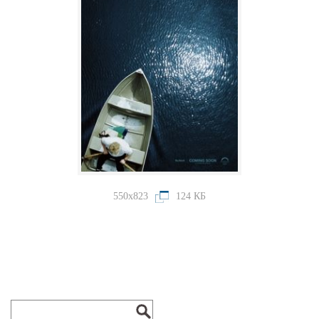
550x823
124 КБ