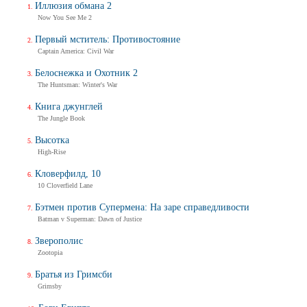
Иллюзия обмана 2
Now You See Me 2
Первый мститель: Противостояние
Captain America: Civil War
Белоснежка и Охотник 2
The Huntsman: Winter's War
Книга джунглей
The Jungle Book
Высотка
High-Rise
Кловерфилд, 10
10 Cloverfield Lane
Бэтмен против Супермена: На заре справедливости
Batman v Superman: Dawn of Justice
Зверополис
Zootopia
Братья из Гримсби
Grimsby