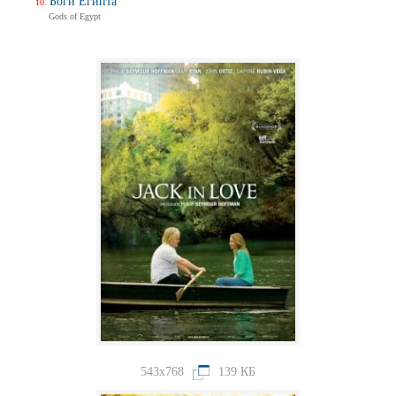
Боги Египта
Gods of Egypt
543x768
139 КБ