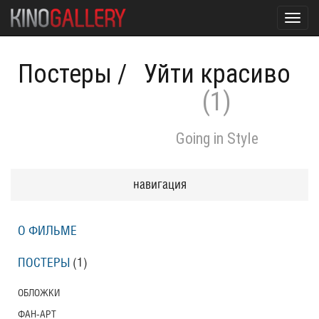
Toggl
navig
Постеры
/
Уйти красиво
(1)
Going in Style
навигация
О ФИЛЬМЕ
ПОСТЕРЫ
(1)
ОБЛОЖКИ
ФАН-АРТ