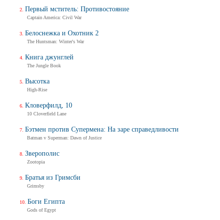
Первый мститель: Противостояние
Captain America: Civil War
Белоснежка и Охотник 2
The Huntsman: Winter's War
Книга джунглей
The Jungle Book
Высотка
High-Rise
Кловерфилд, 10
10 Cloverfield Lane
Бэтмен против Супермена: На заре справедливости
Batman v Superman: Dawn of Justice
Зверополис
Zootopia
Братья из Гримсби
Grimsby
Боги Египта
Gods of Egypt