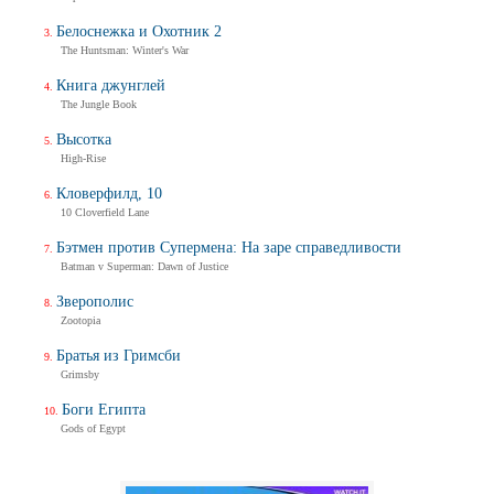
Белоснежка и Охотник 2
The Huntsman: Winter's War
Книга джунглей
The Jungle Book
Высотка
High-Rise
Кловерфилд, 10
10 Cloverfield Lane
Бэтмен против Супермена: На заре справедливости
Batman v Superman: Dawn of Justice
Зверополис
Zootopia
Братья из Гримсби
Grimsby
Боги Египта
Gods of Egypt