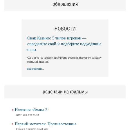
обновления
НОВОСТИ
Окак Казино: 5 типов игроков —
определите свой и подберите подходящие
игры
Одна и та же игровая платформа воспринимается по-разному
разными людьми.
все новости...
рецензии на фильмы
Иллюзия обмана 2
Now You See Me 2
Первый мститель: Противостояние
Captain America: Civil War