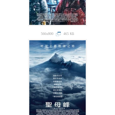
566x800
465 КБ