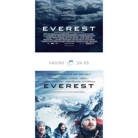
648x960
266 КБ