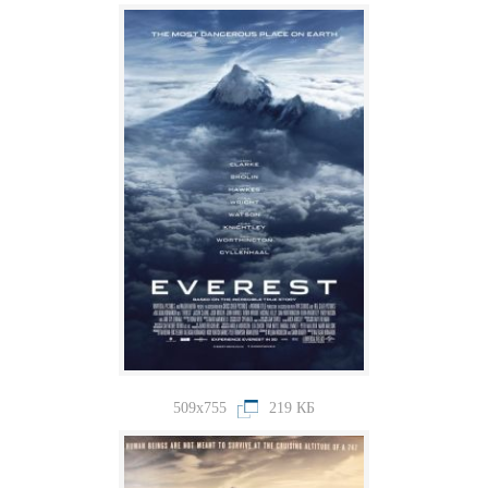
509x755
219 КБ