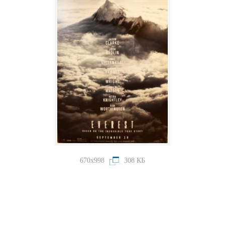
670x998
308 КБ