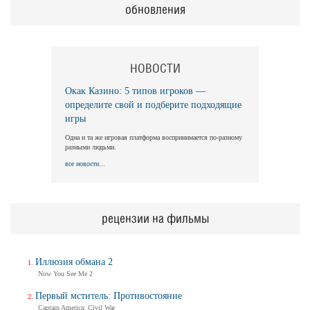
обновления
НОВОСТИ
Окак Казино: 5 типов игроков —
определите свой и подберите подходящие
игры
Одна и та же игровая платформа воспринимается по-разному
разными людьми.
все новости...
рецензии на фильмы
Иллюзия обмана 2
Now You See Me 2
Первый мститель: Противостояние
Captain America: Civil War