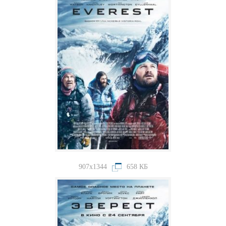
907x1344
658 КБ