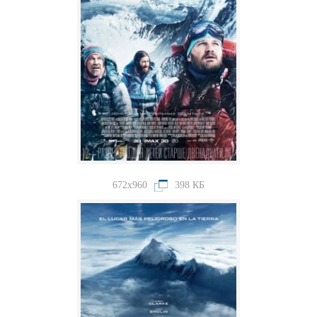
672x960
398 КБ