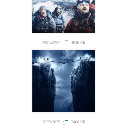
2991x2257
4846 КБ
2025x2025
2466 КБ