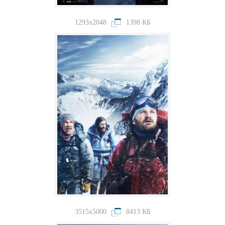
1293x2048
1398 КБ
3515x5000
8413 КБ