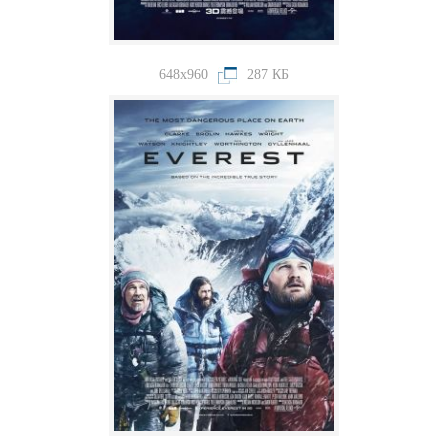
648x960
287 КБ