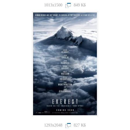
1013x1500
849 КБ
1293x2048
827 КБ