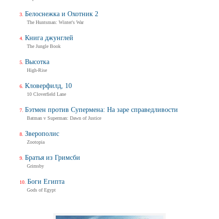
Белоснежка и Охотник 2
The Huntsman: Winter's War
Книга джунглей
The Jungle Book
Высотка
High-Rise
Кловерфилд, 10
10 Cloverfield Lane
Бэтмен против Супермена: На заре справедливости
Batman v Superman: Dawn of Justice
Зверополис
Zootopia
Братья из Гримсби
Grimsby
Боги Египта
Gods of Egypt