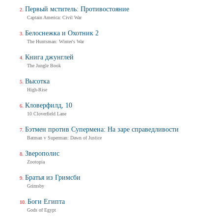
Первый мститель: Противостояние
Captain America: Civil War
Белоснежка и Охотник 2
The Huntsman: Winter's War
Книга джунглей
The Jungle Book
Высотка
High-Rise
Кловерфилд, 10
10 Cloverfield Lane
Бэтмен против Супермена: На заре справедливости
Batman v Superman: Dawn of Justice
Зверополис
Zootopia
Братья из Гримсби
Grimsby
Боги Египта
Gods of Egypt