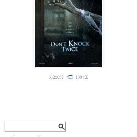
612x895
138 КБ