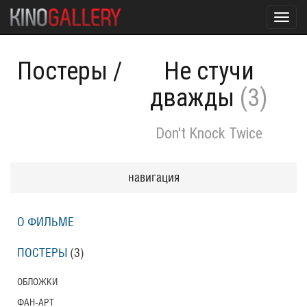
Toggl
navig
Постеры
/
Не стучи
дважды
(3)
Don't Knock Twice
навигация
О ФИЛЬМЕ
ПОСТЕРЫ
(3)
ОБЛОЖКИ
ФАН-АРТ