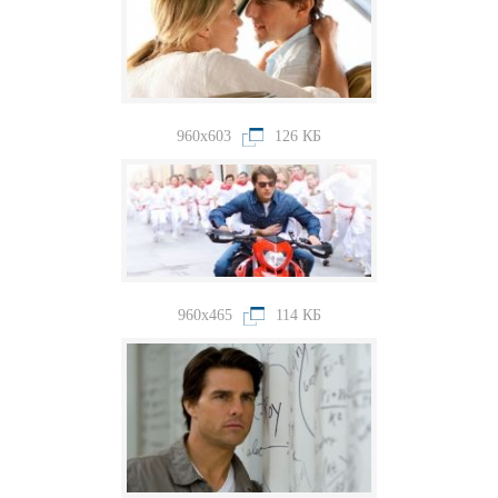
960x603
126 КБ
960x465
114 КБ