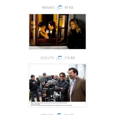
960x603
99 КБ
1121x711
174 КБ