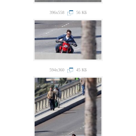
396x558
56 КБ
594x360
45 КБ