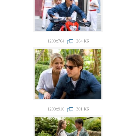
1200x764
264 КБ
1200x910
301 КБ