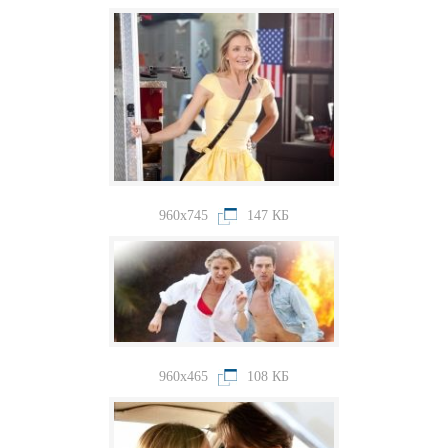
960x745
147 КБ
960x465
108 КБ