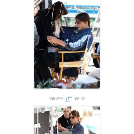
396x558
68 КБ