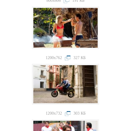
800x606
191 КБ
1200x762
327 КБ
1200x732
303 КБ