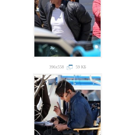
396x558
59 КБ