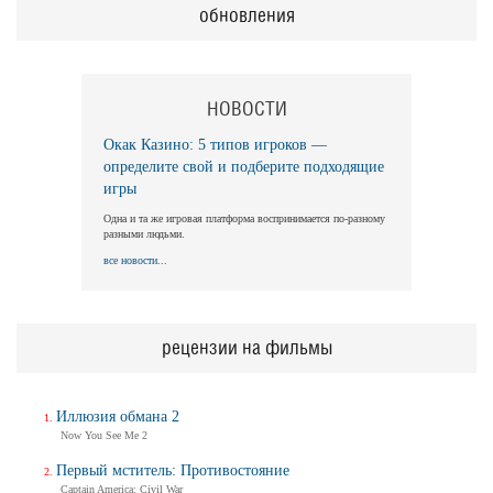
обновления
НОВОСТИ
Окак Казино: 5 типов игроков —
определите свой и подберите подходящие
игры
Одна и та же игровая платформа воспринимается по-разному
разными людьми.
все новости...
рецензии на фильмы
Иллюзия обмана 2
Now You See Me 2
Первый мститель: Противостояние
Captain America: Civil War