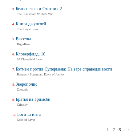
Белоснежка и Охотник 2
The Huntsman: Winter's War
Книга джунглей
The Jungle Book
Высотка
High-Rise
Кловерфилд, 10
10 Cloverfield Lane
Бэтмен против Супермена: На заре справедливости
Batman v Superman: Dawn of Justice
Зверополис
Zootopia
Братья из Гримсби
Grimsby
Боги Египта
Gods of Egypt
1
2
3