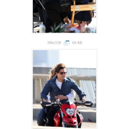
396x558
69 КБ