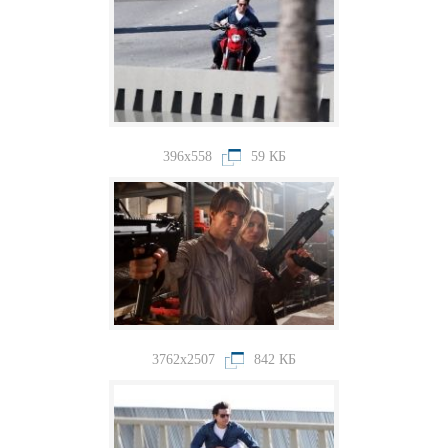
396x558
59 КБ
3762x2507
842 КБ