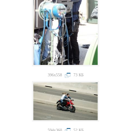
396x558
73 КБ
594x360
52 КБ