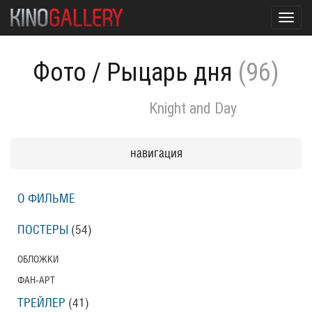
Toggl
navig
Фото
/
Рыцарь дня
(96)
Knight and Day
навигация
О ФИЛЬМЕ
ПОСТЕРЫ
(54)
ОБЛОЖКИ
ФАН-АРТ
ТРЕЙЛЕР
(41)