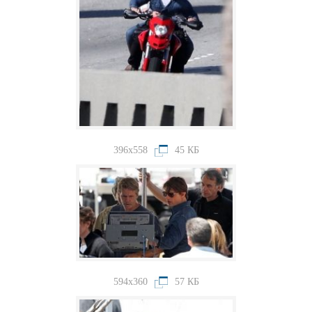
396x558
45 КБ
594x360
57 КБ