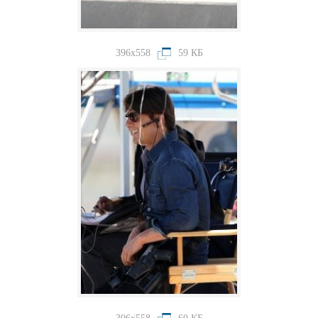
396x558
59 КБ