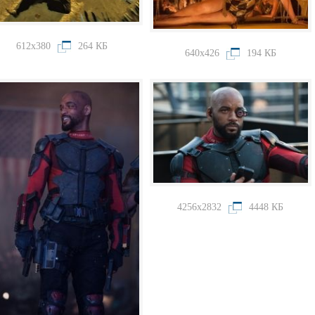
612x380
264 КБ
640x426
194 КБ
4256x2832
4448 КБ