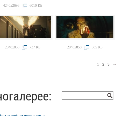
4240x2698
6010 КБ
2048x858
737 КБ
2048x858
585 КБ
1
2
3
ногалерее: