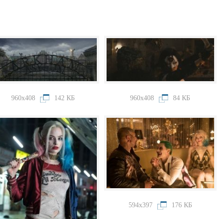
960x408
142 КБ
960x408
84 КБ
594x397
176 КБ