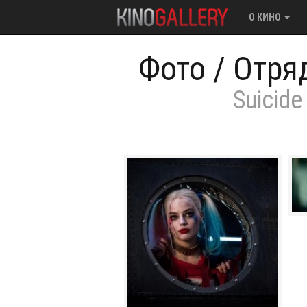
О КИНО
Фото
/
Отря
Suicide