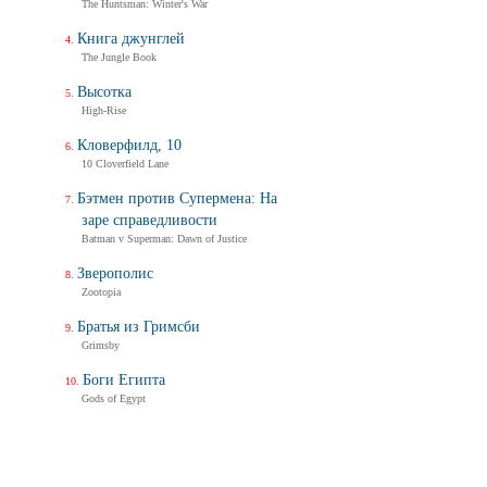
The Huntsman: Winter's War
Книга джунглей
The Jungle Book
Высотка
High-Rise
Кловерфилд, 10
10 Cloverfield Lane
Бэтмен против Супермена: На
заре справедливости
Batman v Superman: Dawn of Justice
Зверополис
Zootopia
Братья из Гримсби
Grimsby
Боги Египта
Gods of Egypt