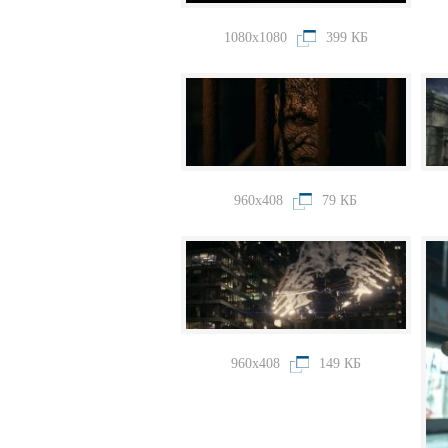
1080x1080
399 КБ
960x408
79 КБ
960x408
149 КБ