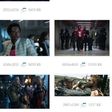
2832x4256
6419 КБ
4240x2832
6039 КБ
6016x4016
13193 КБ
2887x1200
1537 КБ