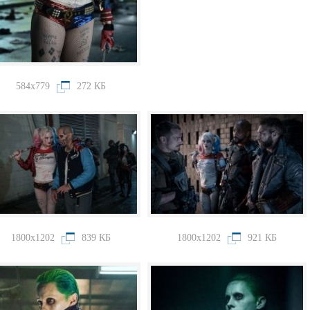
584x779
272 КБ
1800x1202
839 КБ
1800x1202
921 КБ