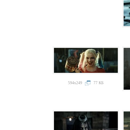
594x249
77 КБ