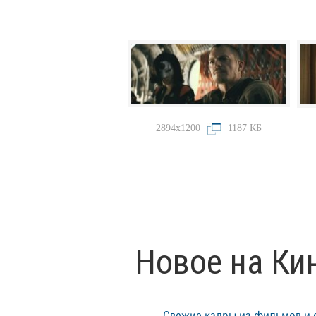
2894x1200
1187 КБ
Новое на Ки