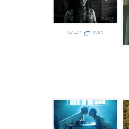
640x428
83 КБ