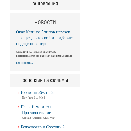
обновления
НОВОСТИ
Окак Казино: 5 типов игроков
— определите свой и подберите
подходящие игры
Одна и та же игровая платформа
воспринимается по-разному разными людьми.
все новости...
рецензии на фильмы
Иллюзия обмана 2
Now You See Me 2
Первый мститель:
Противостояние
Captain America: Civil War
Белоснежка и Охотник 2