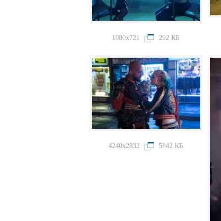
1080x721
292 КБ
4240x2832
5842 КБ