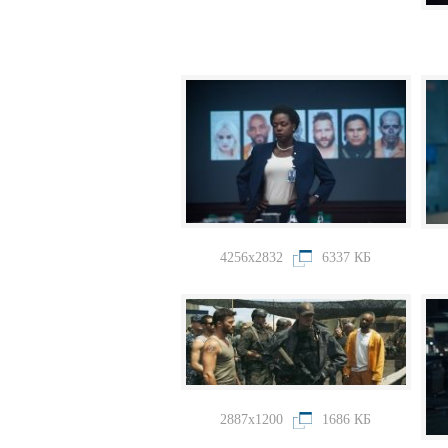
4256x2832
6337 КБ
2887x1200
1686 КБ