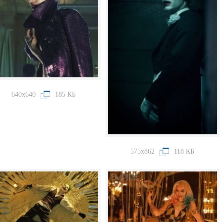
640x640
185 КБ
575x862
118 КБ