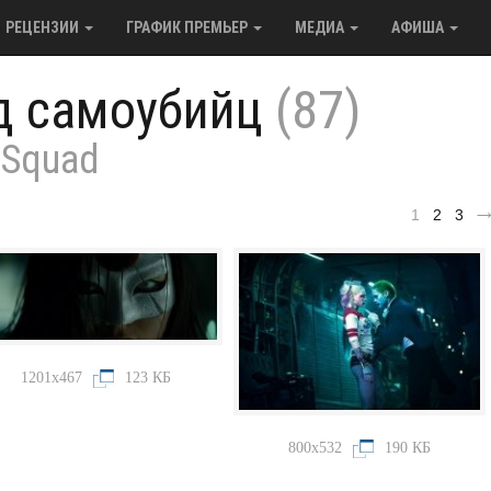
РЕЦЕНЗИИ
ГРАФИК ПРЕМЬЕР
МЕДИА
АФИША
д самоубийц
(87)
 Squad
1
2
3
1201x467
123 КБ
800x532
190 КБ