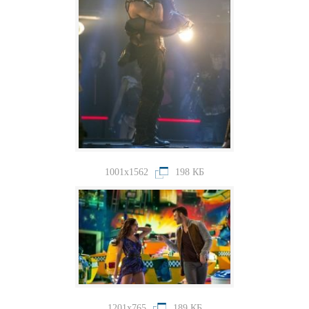
1001x1562
198 КБ
1201x765
189 КБ