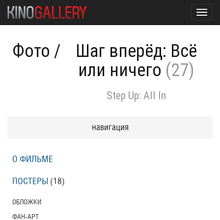
Toggl
navig
Фото
/
Шаг вперёд: Всё
или ничего
(27)
Step Up: All In
навигация
О ФИЛЬМЕ
ПОСТЕРЫ
(18)
ОБЛОЖКИ
ФАН-АРТ