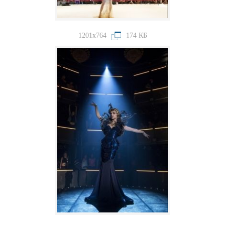
1201x764
174 КБ