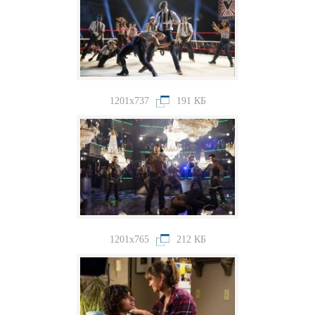
1201x737
191 КБ
1201x765
212 КБ