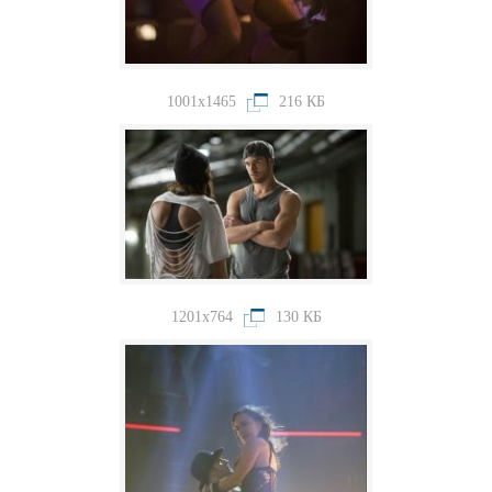
1001x1465
216 КБ
1201x764
130 КБ