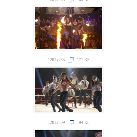
1201x765
171 КБ
1201x809
194 КБ