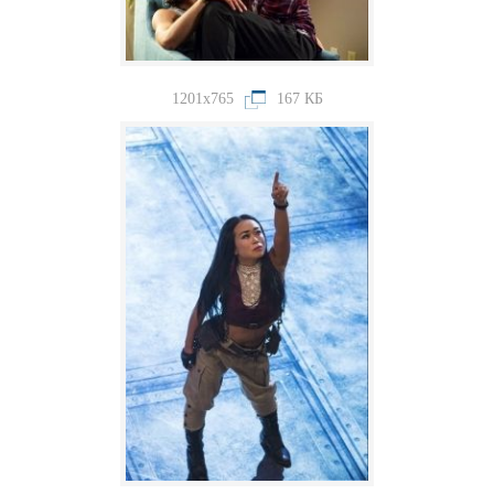
1201x765
167 КБ