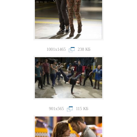
1001x1465
238 КБ
901x565
115 КБ