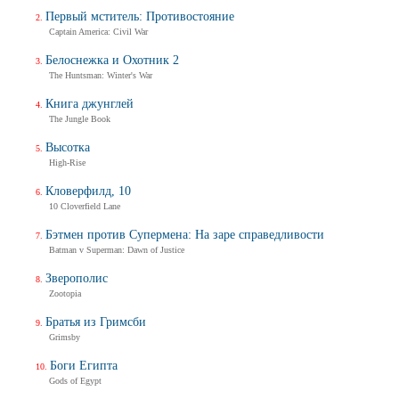
Первый мститель: Противостояние
Captain America: Civil War
Белоснежка и Охотник 2
The Huntsman: Winter's War
Книга джунглей
The Jungle Book
Высотка
High-Rise
Кловерфилд, 10
10 Cloverfield Lane
Бэтмен против Супермена: На заре справедливости
Batman v Superman: Dawn of Justice
Зверополис
Zootopia
Братья из Гримсби
Grimsby
Боги Египта
Gods of Egypt