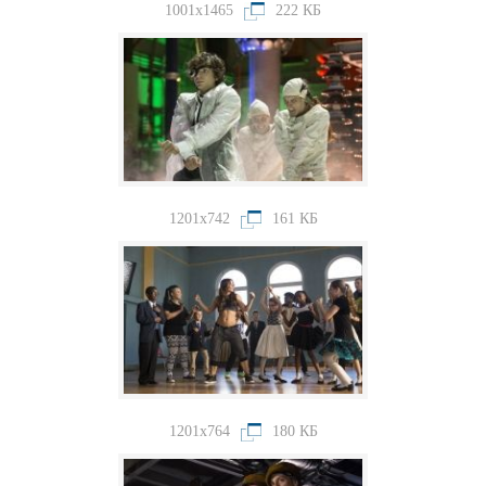
1001x1465
222 КБ
1201x742
161 КБ
1201x764
180 КБ