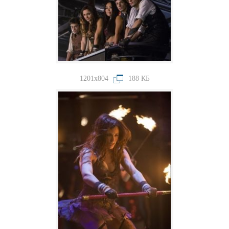
1201x804
188 КБ