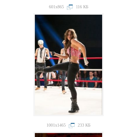
601x865
116 КБ
1001x1465
233 КБ