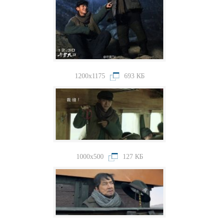
1200x1175
693 КБ
1000x500
127 КБ