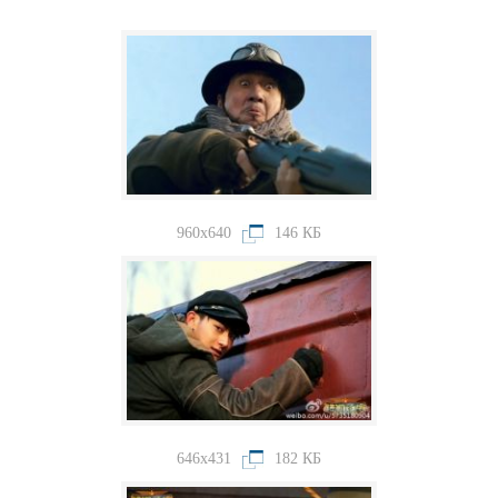
960x640
146 КБ
646x431
182 КБ