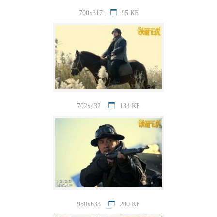
700x317
95 КБ
702x432
134 КБ
950x633
200 КБ