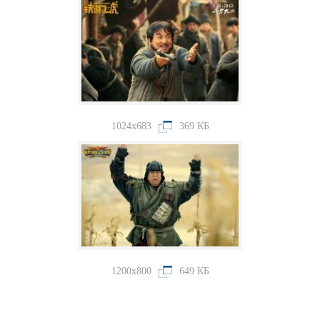
1024x683
369 КБ
1200x800
649 КБ