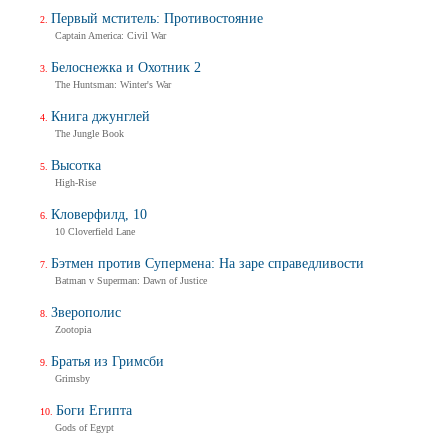
Первый мститель: Противостояние
Captain America: Civil War
Белоснежка и Охотник 2
The Huntsman: Winter's War
Книга джунглей
The Jungle Book
Высотка
High-Rise
Кловерфилд, 10
10 Cloverfield Lane
Бэтмен против Супермена: На заре справедливости
Batman v Superman: Dawn of Justice
Зверополис
Zootopia
Братья из Гримсби
Grimsby
Боги Египта
Gods of Egypt