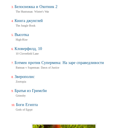
Белоснежка и Охотник 2
The Huntsman: Winter's War
Книга джунглей
The Jungle Book
Высотка
High-Rise
Кловерфилд, 10
10 Cloverfield Lane
Бэтмен против Супермена: На заре справедливости
Batman v Superman: Dawn of Justice
Зверополис
Zootopia
Братья из Гримсби
Grimsby
Боги Египта
Gods of Egypt