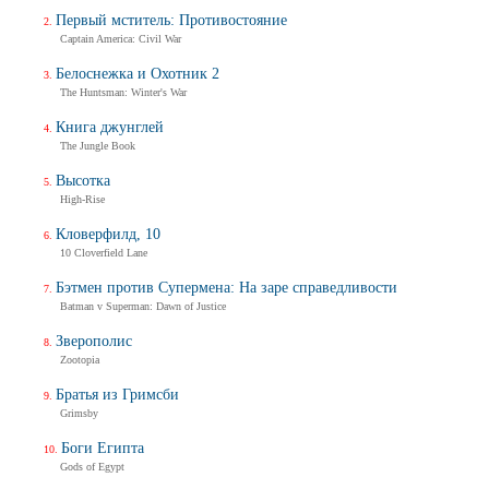
Первый мститель: Противостояние
Captain America: Civil War
Белоснежка и Охотник 2
The Huntsman: Winter's War
Книга джунглей
The Jungle Book
Высотка
High-Rise
Кловерфилд, 10
10 Cloverfield Lane
Бэтмен против Супермена: На заре справедливости
Batman v Superman: Dawn of Justice
Зверополис
Zootopia
Братья из Гримсби
Grimsby
Боги Египта
Gods of Egypt