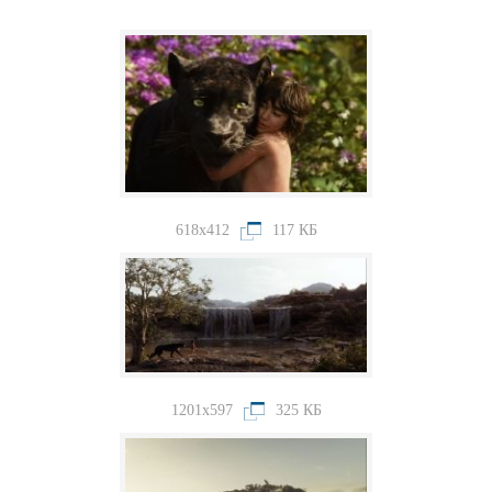
618x412
117 КБ
1201x597
325 КБ