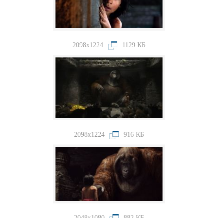
2098x1224
1129 КБ
2098x1224
916 КБ
2048x1080
882 КБ