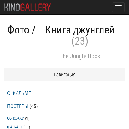
Toggl
navig
Фото
/
Книга джунглей
(23)
The Jungle Book
навигация
О ФИЛЬМЕ
ПОСТЕРЫ
(45)
ОБЛОЖКИ
(1)
ФАН-АРТ
(11)