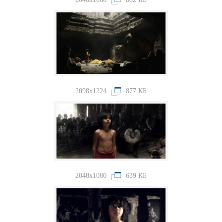
2098x1224
877 КБ
2048x1080
639 КБ