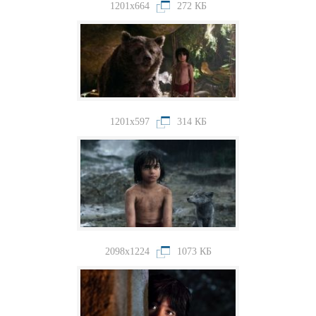
1201x664
272 КБ
1201x597
314 КБ
2098x1224
1073 КБ