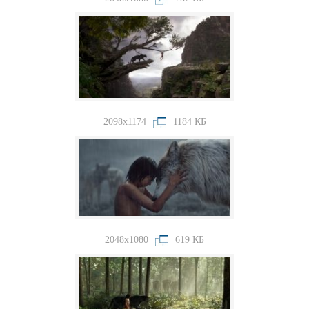
2098x1174
1184 КБ
2048x1080
619 КБ