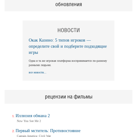
обновления
НОВОСТИ
Окак Казино: 5 типов игроков —
определите свой и подберите подходящие
игры
Одна и та же игровая платформа воспринимается по-разному
разными людьми.
все новости...
рецензии на фильмы
Иллюзия обмана 2
Now You See Me 2
Первый мститель: Противостояние
Captain America: Civil War