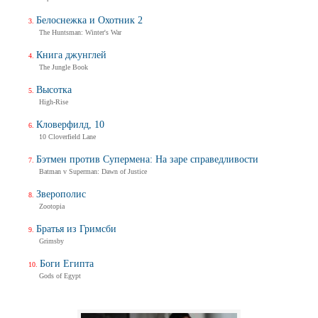
Белоснежка и Охотник 2
The Huntsman: Winter's War
Книга джунглей
The Jungle Book
Высотка
High-Rise
Кловерфилд, 10
10 Cloverfield Lane
Бэтмен против Супермена: На заре справедливости
Batman v Superman: Dawn of Justice
Зверополис
Zootopia
Братья из Гримсби
Grimsby
Боги Египта
Gods of Egypt