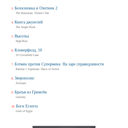
Белоснежка и Охотник 2
The Huntsman: Winter's War
Книга джунглей
The Jungle Book
Высотка
High-Rise
Кловерфилд, 10
10 Cloverfield Lane
Бэтмен против Супермена: На заре справедливости
Batman v Superman: Dawn of Justice
Зверополис
Zootopia
Братья из Гримсби
Grimsby
Боги Египта
Gods of Egypt