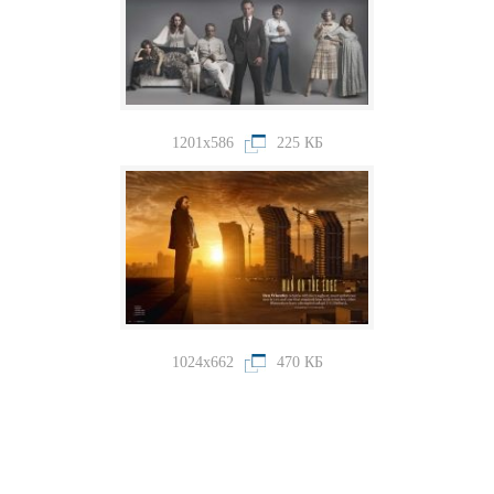
1201x586
225 КБ
1024x662
470 КБ