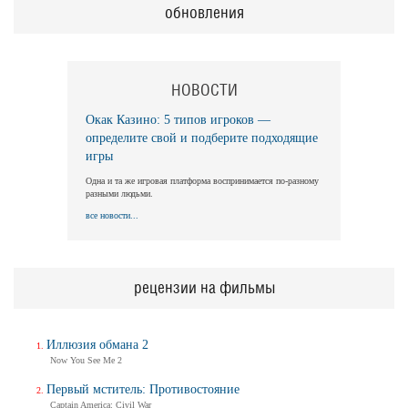
обновления
НОВОСТИ
Окак Казино: 5 типов игроков —
определите свой и подберите подходящие
игры
Одна и та же игровая платформа воспринимается по-разному
разными людьми.
все новости...
рецензии на фильмы
Иллюзия обмана 2
Now You See Me 2
Первый мститель: Противостояние
Captain America: Civil War