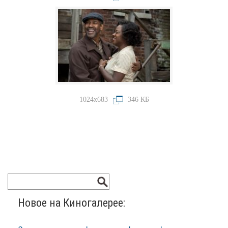
1024x683
346 КБ
Новое на Киногалерее: