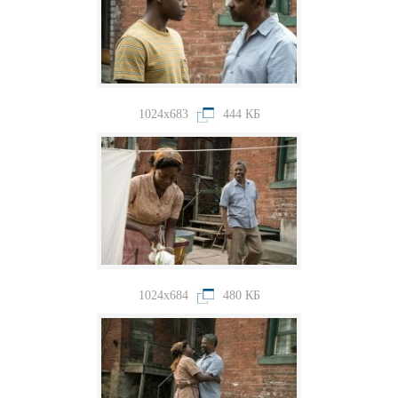
1024x683
444 КБ
1024x684
480 КБ