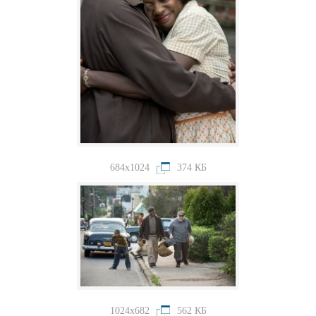
684x1024
374 КБ
1024x682
562 КБ