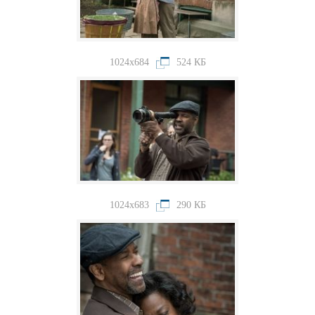
1024x684
524 КБ
1024x683
290 КБ