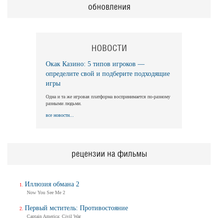
обновления
НОВОСТИ
Окак Казино: 5 типов игроков —
определите свой и подберите подходящие
игры
Одна и та же игровая платформа воспринимается по-разному
разными людьми.
все новости...
рецензии на фильмы
Иллюзия обмана 2
Now You See Me 2
Первый мститель: Противостояние
Captain America: Civil War