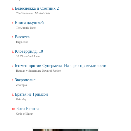
Белоснежка и Охотник 2
The Huntsman: Winter's War
Книга джунглей
The Jungle Book
Высотка
High-Rise
Кловерфилд, 10
10 Cloverfield Lane
Бэтмен против Супермена: На заре справедливости
Batman v Superman: Dawn of Justice
Зверополис
Zootopia
Братья из Гримсби
Grimsby
Боги Египта
Gods of Egypt