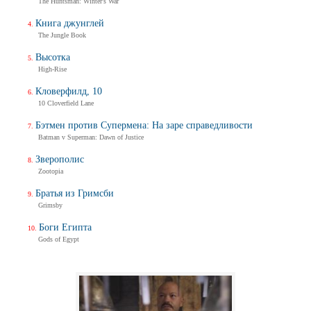
The Huntsman: Winter's War
Книга джунглей
The Jungle Book
Высотка
High-Rise
Кловерфилд, 10
10 Cloverfield Lane
Бэтмен против Супермена: На заре справедливости
Batman v Superman: Dawn of Justice
Зверополис
Zootopia
Братья из Гримсби
Grimsby
Боги Египта
Gods of Egypt