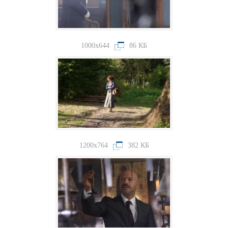
1000x644
86 КБ
1200x764
382 КБ