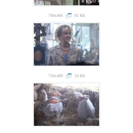
700x466
85 КБ
720x480
54 КБ