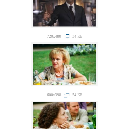
720x480
34 КБ
600x398
54 КБ