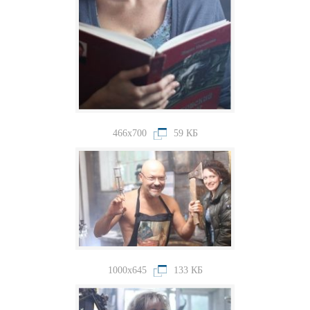
466x700
59 КБ
1000x645
133 КБ