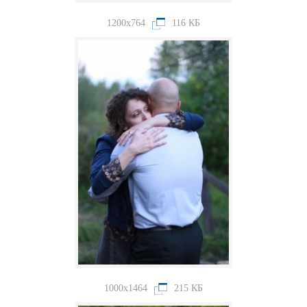
1200x764
116 КБ
1000x1464
215 КБ