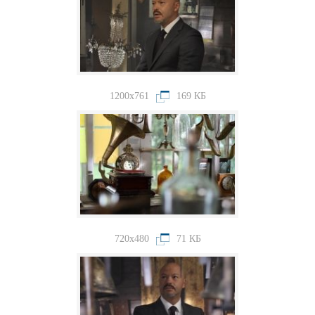
1200x761
169 КБ
720x480
71 КБ