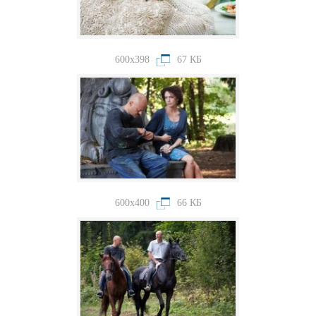
600x398
67 КБ
600x400
66 КБ