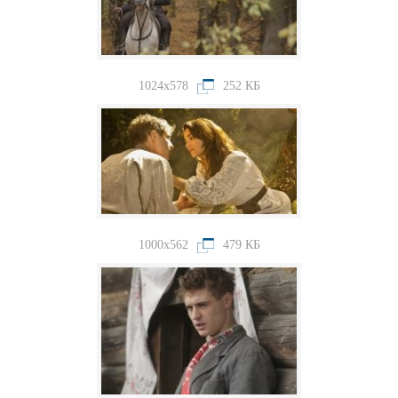
1024x578
252 КБ
1000x562
479 КБ