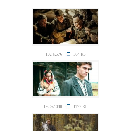
1024x576
304 КБ
1920x1080
1177 КБ