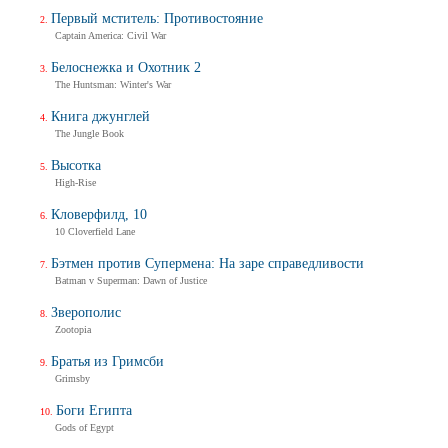
Первый мститель: Противостояние
Captain America: Civil War
Белоснежка и Охотник 2
The Huntsman: Winter's War
Книга джунглей
The Jungle Book
Высотка
High-Rise
Кловерфилд, 10
10 Cloverfield Lane
Бэтмен против Супермена: На заре справедливости
Batman v Superman: Dawn of Justice
Зверополис
Zootopia
Братья из Гримсби
Grimsby
Боги Египта
Gods of Egypt