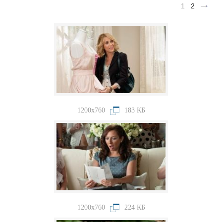
1
2
1200x760
183 КБ
1200x760
224 КБ