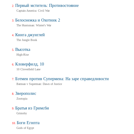
Первый мститель: Противостояние
Captain America: Civil War
Белоснежка и Охотник 2
The Huntsman: Winter's War
Книга джунглей
The Jungle Book
Высотка
High-Rise
Кловерфилд, 10
10 Cloverfield Lane
Бэтмен против Супермена: На заре справедливости
Batman v Superman: Dawn of Justice
Зверополис
Zootopia
Братья из Гримсби
Grimsby
Боги Египта
Gods of Egypt