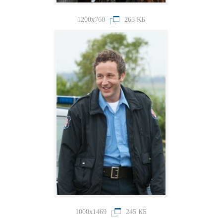
1200x760
265 КБ
1000x1469
245 КБ