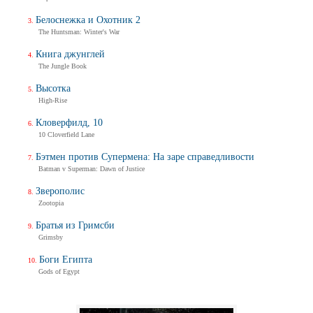
Белоснежка и Охотник 2
The Huntsman: Winter's War
Книга джунглей
The Jungle Book
Высотка
High-Rise
Кловерфилд, 10
10 Cloverfield Lane
Бэтмен против Супермена: На заре справедливости
Batman v Superman: Dawn of Justice
Зверополис
Zootopia
Братья из Гримсби
Grimsby
Боги Египта
Gods of Egypt