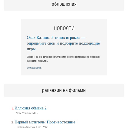
обновления
НОВОСТИ
Окак Казино: 5 типов игроков —
определите свой и подберите подходящие
игры
Одна и та же игровая платформа воспринимается по-разному
разными людьми.
все новости...
рецензии на фильмы
Иллюзия обмана 2
Now You See Me 2
Первый мститель: Противостояние
Captain America: Civil War