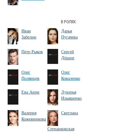
В РОЛЯХ:
Иван
Дарья
Забелин
Пугачева
Петр Рыков
Сергей
Дёшин
Олег
Олег
Полянцев
Коваленко
Ева Анри
Лукерья
Ильяшенко
Валерия
Светлана
Кожевникова
Степанковская