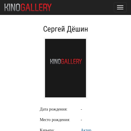
Toggl
navig
Сергей Дёшин
Дата рождения:
-
Место рождения:
-
Карьера:
Актер