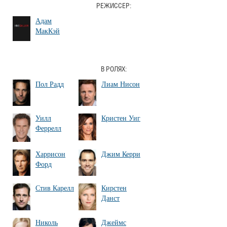
РЕЖИССЕР:
Адам
МакКэй
В РОЛЯХ:
Пол Радд
Лиам Нисон
Уилл
Кристен Уиг
Феррелл
Харрисон
Джим Керри
Форд
Стив Карелл
Кирстен
Данст
Николь
Джеймс