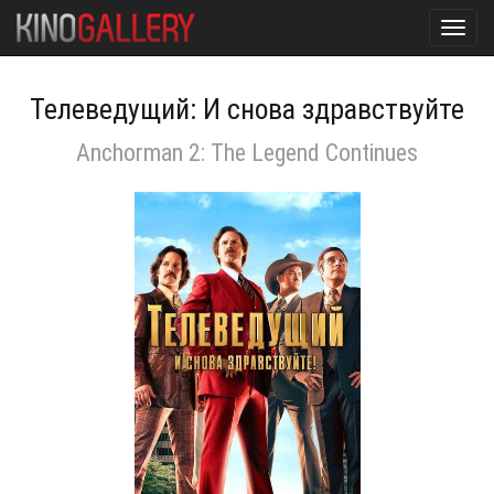
Toggl
navig
Телеведущий: И снова здравствуйте
Anchorman 2: The Legend Continues