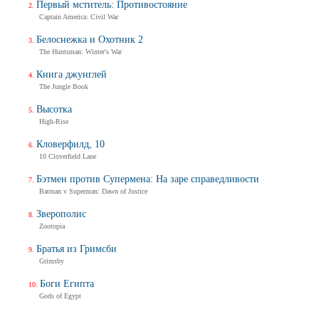
Первый мститель: Противостояние
Captain America: Civil War
Белоснежка и Охотник 2
The Huntsman: Winter's War
Книга джунглей
The Jungle Book
Высотка
High-Rise
Кловерфилд, 10
10 Cloverfield Lane
Бэтмен против Супермена: На заре справедливости
Batman v Superman: Dawn of Justice
Зверополис
Zootopia
Братья из Гримсби
Grimsby
Боги Египта
Gods of Egypt