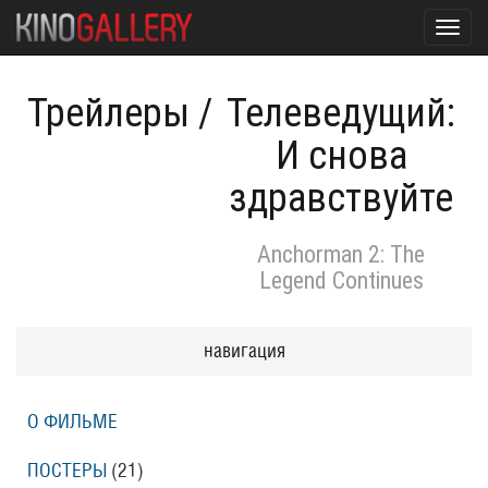
Toggl
navig
Трейлеры
/
Телеведущий:
И снова
здравствуйте
Anchorman 2: The
Legend Continues
навигация
О ФИЛЬМЕ
ПОСТЕРЫ
(21)