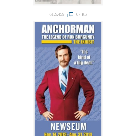
612x459
67 КБ