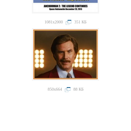
1081x2000
351 КБ
850x664
88 КБ