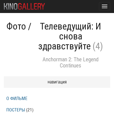
Toggl
navig
Фото
/
Телеведущий: И
снова
здравствуйте
(4)
Anchorman 2: The Legend
Continues
навигация
О ФИЛЬМЕ
ПОСТЕРЫ
(21)