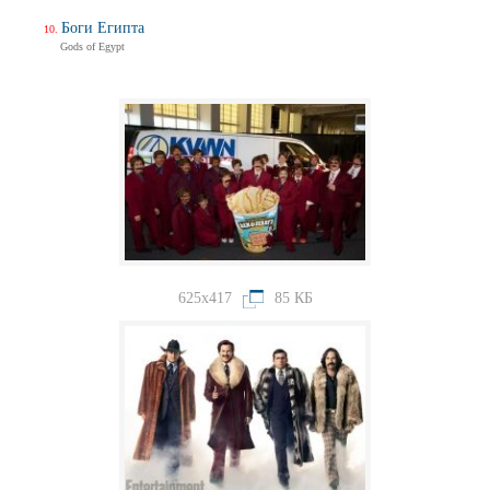
Боги Египта
Gods of Egypt
625x417
85 КБ