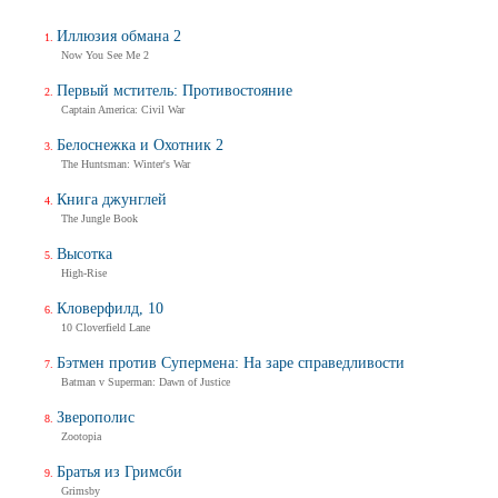
Иллюзия обмана 2
Now You See Me 2
Первый мститель: Противостояние
Captain America: Civil War
Белоснежка и Охотник 2
The Huntsman: Winter's War
Книга джунглей
The Jungle Book
Высотка
High-Rise
Кловерфилд, 10
10 Cloverfield Lane
Бэтмен против Супермена: На заре справедливости
Batman v Superman: Dawn of Justice
Зверополис
Zootopia
Братья из Гримсби
Grimsby