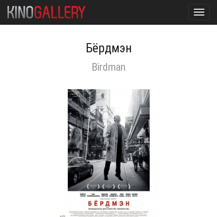
Toggl
navig
Бёрдмэн
Birdman