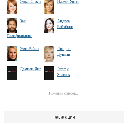
Эмма Стоун
Наоми Уоттс
Зак
Андреа
Райзборо
Галифианакис
Эми Райан
Линдси
Дункан
Дамиан Янг
Jeremy
Shamos
Полный список...
навигация