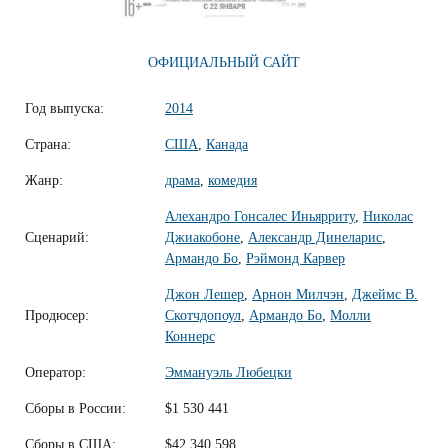
ОФИЦИАЛЬНЫЙ САЙТ
Год выпуска:
2014
Страна:
США
,
Канада
Жанр:
драма
,
комедия
Алехандро Гонсалес Иньярриту
,
Николас
Сценарий:
Джиакобоне
,
Александр Динеларис
,
Армандо Бо
,
Рэймонд Карвер
Джон Лешер
,
Арнон Милчэн
,
Джеймс В.
Продюсер:
Скотчдопоул
,
Армандо Бо
,
Молли
Коннерс
Оператор:
Эммануэль Любецки
Сборы в России:
$1 530 441
Сборы в США:
$42 340 598