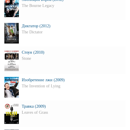
The Bourne Legacy
Диктатор (2012)
The Dictator
Стоун (2010)
Stone
Изобретение лжи (2009)
The Invention of Lying
Травка (2009)
Leaves of Grass