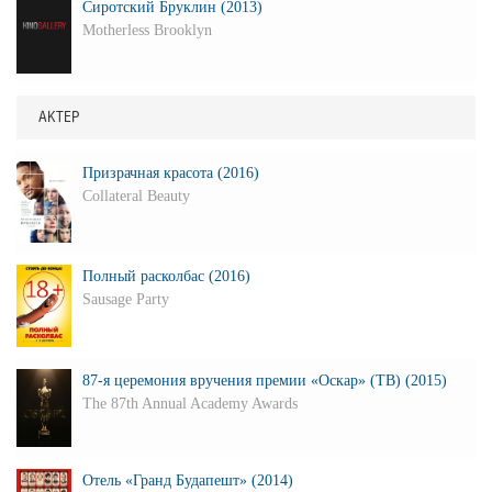
Сиротский Бруклин (2013)
Motherless Brooklyn
АКТЕР
Призрачная красота (2016)
Collateral Beauty
Полный расколбас (2016)
Sausage Party
87-я церемония вручения премии «Оскар» (ТВ) (2015)
The 87th Annual Academy Awards
Отель «Гранд Будапешт» (2014)