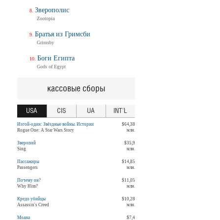
Зверополис
Zootopia
Братья из Гримсби
Grimsby
Боги Египта
Gods of Egypt
кассовые сборы
USA
CIS
UA
INT'L
Изгой-один: Звёздные войны. Истории
$64,38
Rogue One: A Star Wars Story
млн.
Зверопой
$35,9
Sing
млн.
Пассажиры
$14,85
Passengers
млн.
Почему он?
$11,05
Why Him?
млн.
Кредо убийцы
$10,28
Assassin's Creed
млн.
Моана
$7,4