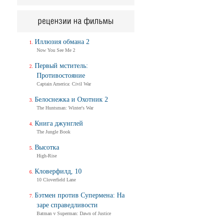
рецензии на фильмы
Иллюзия обмана 2
Now You See Me 2
Первый мститель:
Противостояние
Captain America: Civil War
Белоснежка и Охотник 2
The Huntsman: Winter's War
Книга джунглей
The Jungle Book
Высотка
High-Rise
Кловерфилд, 10
10 Cloverfield Lane
Бэтмен против Супермена: На
заре справедливости
Batman v Superman: Dawn of Justice