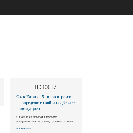
НОВОСТИ
Окак Казино: 5 типов игроков
— определите свой и подберите
подходящие игры
Одна и та же игровая платформа
воспринимается по-разному разными людьми.
все новости...