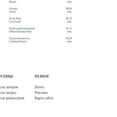
Moana
млн.
Ограды
$6,69
Fences
млн.
Ла-Ла Ленд
$5,73
La La Land
млн.
Новогодний корпоратив
$5,12
Office Christmas Party
млн.
Призрачная красота
$4,28
Collateral Beauty
млн.
РСОНЫ
РАЗНОЕ
сок актеров
Почта
сок актрис
Реклама
сок режиссеров
Карта сайта