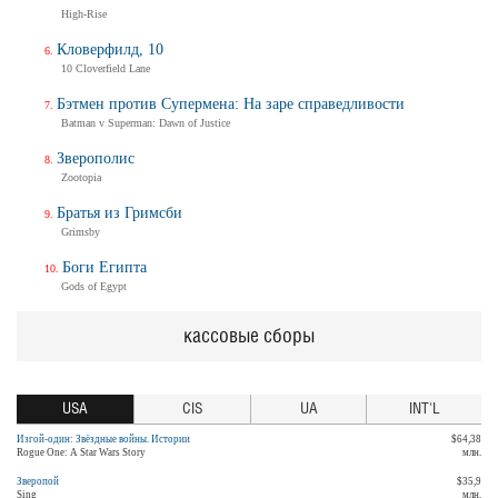
High-Rise
Кловерфилд, 10
10 Cloverfield Lane
Бэтмен против Супермена: На заре справедливости
Batman v Superman: Dawn of Justice
Зверополис
Zootopia
Братья из Гримсби
Grimsby
Боги Египта
Gods of Egypt
кассовые сборы
USA
CIS
UA
INT'L
Изгой-один: Звёздные войны. Истории
$64,38
Rogue One: A Star Wars Story
млн.
Зверопой
$35,9
Sing
млн.