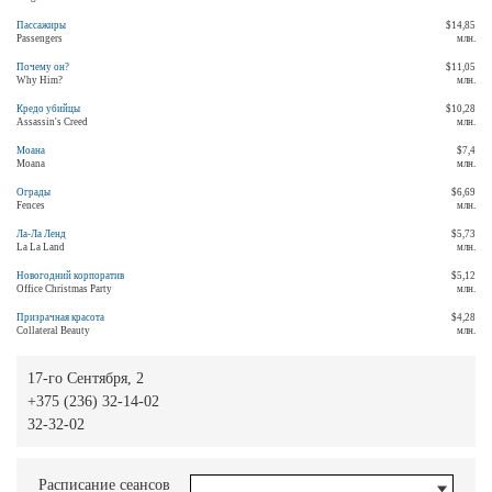
Пассажиры
$14,85
Passengers
млн.
Почему он?
$11,05
Why Him?
млн.
Кредо убийцы
$10,28
Assassin's Creed
млн.
Моана
$7,4
Moana
млн.
Ограды
$6,69
Fences
млн.
Ла-Ла Ленд
$5,73
La La Land
млн.
Новогодний корпоратив
$5,12
Office Christmas Party
млн.
Призрачная красота
$4,28
Collateral Beauty
млн.
17-го Сентября, 2
+375 (236) 32-14-02
32-32-02
Расписание сеансов