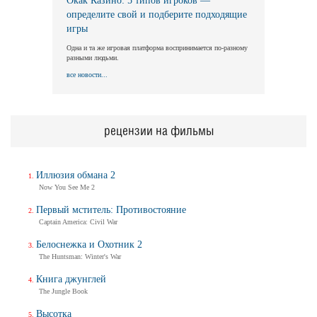
Окак Казино: 5 типов игроков —
определите свой и подберите подходящие
игры
Одна и та же игровая платформа воспринимается по-разному
разными людьми.
все новости...
рецензии на фильмы
Иллюзия обмана 2
Now You See Me 2
Первый мститель: Противостояние
Captain America: Civil War
Белоснежка и Охотник 2
The Huntsman: Winter's War
Книга джунглей
The Jungle Book
Высотка