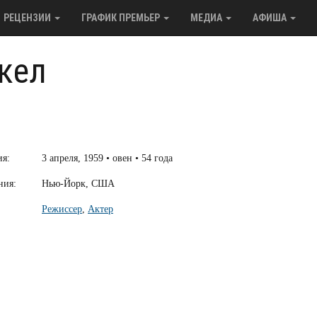
РЕЦЕНЗИИ
ГРАФИК ПРЕМЬЕР
МЕДИА
АФИША
кел
ия:
3 апреля, 1959 • овен • 54 года
ния:
Нью-Йорк, США
Режиссер
,
Актер