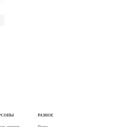
РСОНЫ
РАЗНОЕ
сок актеров
Почта