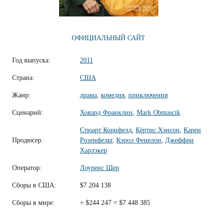
ОФИЦИАЛЬНЫЙ САЙТ
Год выпуска:
2011
Страна:
США
Жанр:
драма
,
комедия
,
приключения
Сценарий:
Ховард Франклин
,
Mark Obmascik
Стюарт Корнфелд
,
Кёртис Хэнсон
,
Карен
Продюсер:
Розенфельт
,
Кэрол Фенелон
,
Джеффри
Харлэкер
Оператор:
Лоуренс Шер
Сборы в США:
$7 204 138
Сборы в мире:
+ $244 247 = $7 448 385