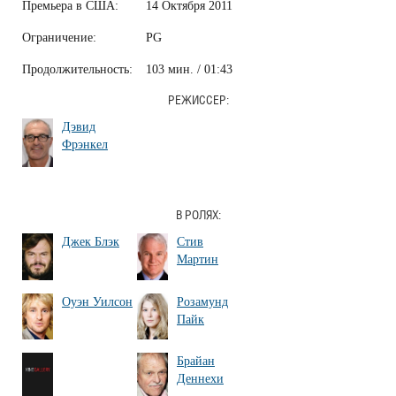
Премьера в США:
14 Октября 2011
Ограничение:
PG
Продолжительность:
103 мин. / 01:43
РЕЖИССЕР:
Дэвид
Фрэнкел
В РОЛЯХ:
Джек Блэк
Стив
Мартин
Оуэн Уилсон
Розамунд
Пайк
Брайан
Деннехи