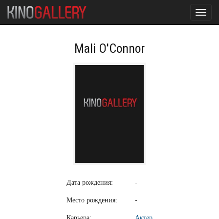
Toggl
navig
Mali O'Connor
Дата рождения:
-
Место рождения:
-
Карьера:
Актер