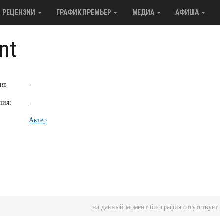
РЕЦЕНЗИИ
ГРАФИК ПРЕМЬЕР
МЕДИА
АФИША
nt
ия:
-
ния:
-
Актер
на данный момент биография отсутствует