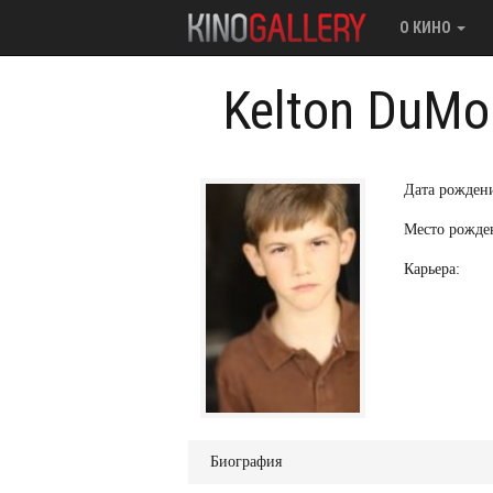
О КИНО
Kelton DuMo
Дата рожден
Место рожде
Карьера:
Биография