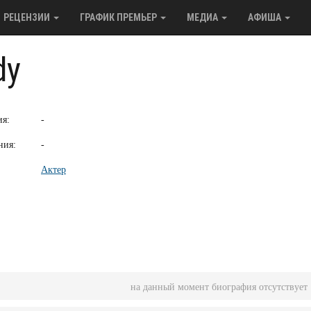
РЕЦЕНЗИИ
ГРАФИК ПРЕМЬЕР
МЕДИА
АФИША
dy
ия:
-
ния:
-
Актер
на данный момент биография отсутствует