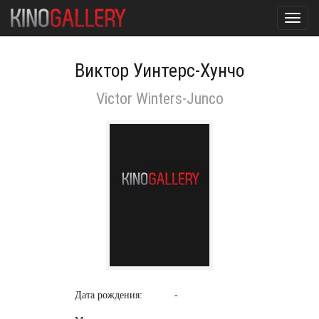
Toggl
navig
Виктор Уинтерс-Хунчо
Victor Winters-Junco
Дата рождения:
-