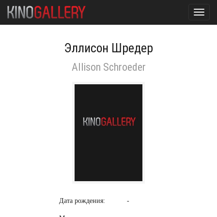
Toggl
navig
Эллисон Шредер
Allison Schroeder
Дата рождения:
-