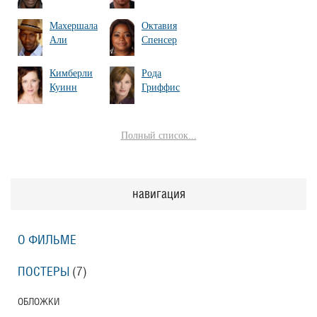
Махершала
Октавия
Али
Спенсер
Кимберли
Рода
Куинн
Гриффис
Полный список...
навигация
О ФИЛЬМЕ
ПОСТЕРЫ
(7)
ОБЛОЖКИ