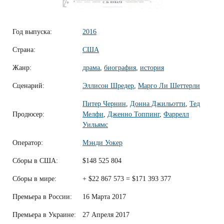
Год выпуска:
2016
Страна:
США
Жанр:
драма
,
биография
,
история
Сценарий:
Эллисон Шредер
,
Марго Ли Шеттерли
Питер Чернин
,
Донна Джильотти
,
Тед
Продюсер:
Мелфи
,
Дженно Топпинг
,
Фаррелл
Уильямс
Оператор:
Мэнди Уокер
Сборы в США:
$148 525 804
Сборы в мире:
+ $22 867 573 = $171 393 377
Премьера в России:
16 Марта 2017
Премьера в Украине:
27 Апреля 2017