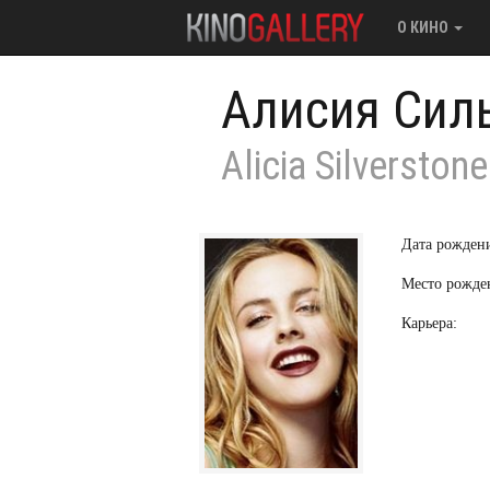
О КИНО
Алисия Сил
Alicia Silverstone
Дата рожден
Место рожде
Карьера: