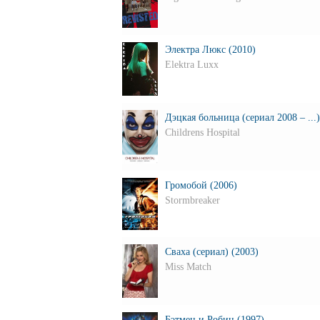
Электра Люкс (2010)
Elektra Luxx
Дэцкая больница (сериал 2008 – ...)
Childrens Hospital
Громобой (2006)
Stormbreaker
Сваха (сериал) (2003)
Miss Match
Бэтмен и Робин (1997)