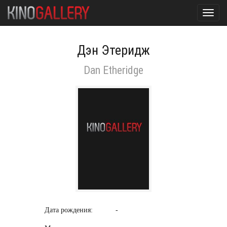
Toggl
navig
Дэн Этеридж
Dan Etheridge
Дата рождения:
-