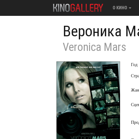
О КИНО
Вероника М
Veronica Mars
Год
Стр
Жан
Сце
Про