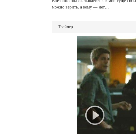
Внезапно она оказывается в самой гуще соб
можно верить, а кому — нет…
Трейлер