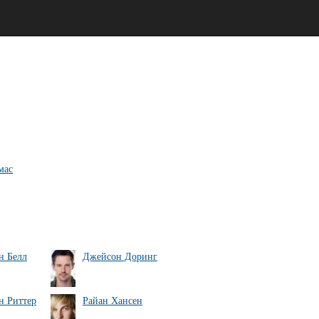
мас
н Белл
Джейсон Доринг
н Риттер
Райан Хансен