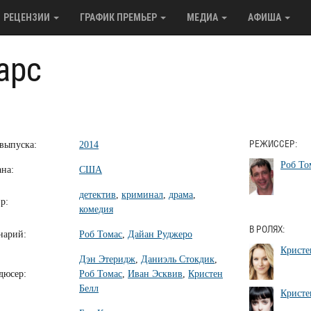
РЕЦЕНЗИИ
ГРАФИК ПРЕМЬЕР
МЕДИА
АФИША
арс
 выпуска:
2014
РЕЖИССЕР:
Роб То
ана:
США
детектив
,
криминал
,
драма
,
р:
комедия
В РОЛЯХ:
нарий:
Роб Томас
,
Дайан Руджеро
Кристе
Дэн Этеридж
,
Даниэль Стокдик
,
дюсер:
Роб Томас
,
Иван Эсквив
,
Кристен
Белл
Кристе