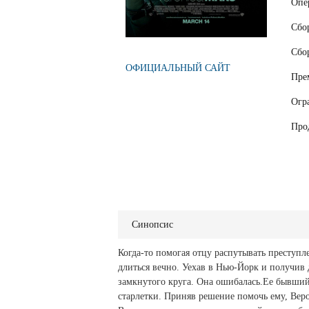
Опе
Сбо
Сбо
ОФИЦИАЛЬНЫЙ САЙТ
Пре
Огр
Про
Синопсис
Когда-то помогая отцу распутывать преступл
длиться вечно. Уехав в Нью-Йорк и получив 
замкнутого круга. Она ошибалась.Ее бывший
старлетки. Приняв решение помочь ему, Веро