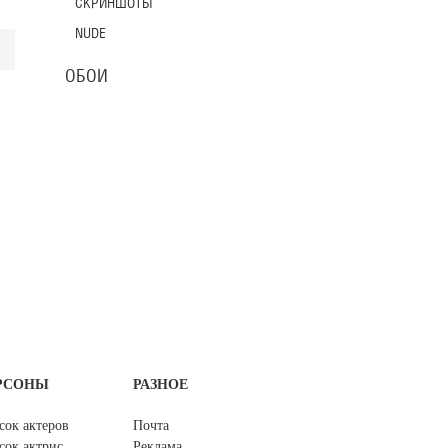
СКРИНШОТЫ
NUDE
ОБОИ
РСОНЫ
РАЗНОЕ
сок актеров
Почта
сок актрис
Реклама