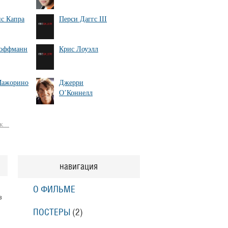
с Капра
Перси Даггс III
Хоффманн
Крис Лоуэлл
Мажорино
Джерри
О’Коннелл
...
навигация
О ФИЛЬМЕ
з
ПОСТЕРЫ
(2)