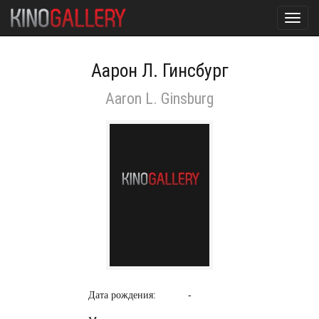
Toggl
navig
Аарон Л. Гинсбург
Aaron L. Ginsburg
Дата рождения:
-