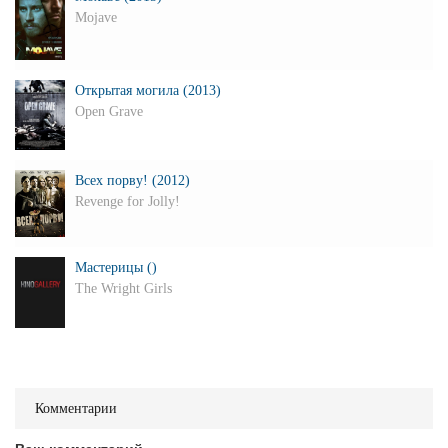
Mojave
Открытая могила (2013)
Open Grave
Всех порву! (2012)
Revenge for Jolly!
Мастерицы ()
The Wright Girls
Комментарии