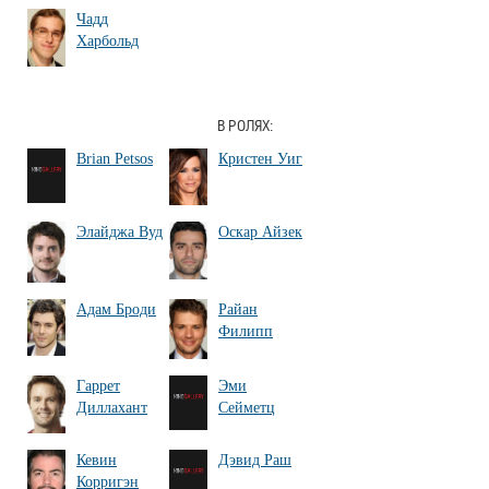
Чадд
Харбольд
В РОЛЯХ:
Brian Petsos
Кристен Уиг
Элайджа Вуд
Оскар Айзек
Адам Броди
Райан
Филипп
Гаррет
Эми
Диллахант
Сейметц
Кевин
Дэвид Раш
Корригэн