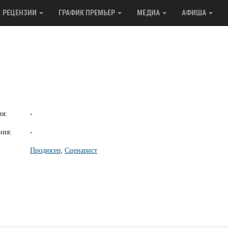
РЕЦЕНЗИИ
ГРАФИК ПРЕМЬЕР
МЕДИА
АФИША
ия:
-
ния:
-
Продюсер
,
Сценарист