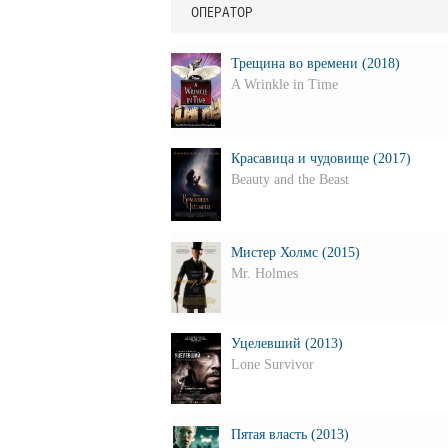
ОПЕРАТОР
Трещина во времени (2018)
A Wrinkle in Time
Красавица и чудовище (2017)
Beauty and the Beast
Мистер Холмс (2015)
Mr. Holmes
Уцелевший (2013)
Lone Survivor
Пятая власть (2013)