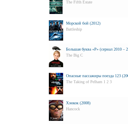
The Fifth Estate
Морской бой (2012)
Battleship
Большая буква «Р» (сериал 2010 – 2
The Big C
Опасные пассажиры поезда 123 (20
The Taking of Pelham 1 2 3
Хэнкок (2008)
Hancock