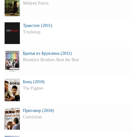
Mildred Pierce
Тракстоп (2011)
Truckstop
Братья из Бруклина (2011)
Brooklyn Brothers Beat the Best
Боец (2010)
The Fighter
Приговор (2010)
Conviction