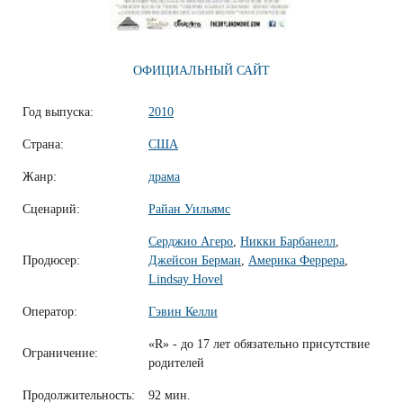
ОФИЦИАЛЬНЫЙ САЙТ
Год выпуска:
2010
Страна:
США
Жанр:
драма
Сценарий:
Райан Уильямс
Серджио Агеро
,
Никки Барбанелл
,
Продюсер:
Джейсон Берман
,
Америка Феррера
,
Lindsay Hovel
Оператор:
Гэвин Келли
«R» - до 17 лет обязательно присутствие
Ограничение:
родителей
Продолжительность:
92 мин.