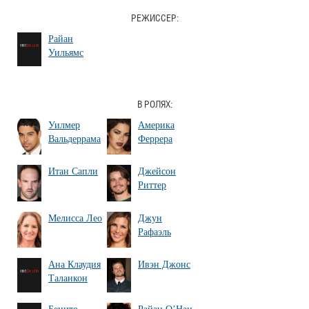
РЕЖИССЕР:
Райан
Уильямс
В РОЛЯХ:
Уилмер
Америка
Вальдеррама
Феррера
Итан Сапли
Джейсон
Риттер
Мелисса Лео
Джун
Рафаэль
Ана Клаудия
Ивэн Джонс
Таланкон