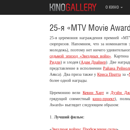
О КИНО
25-я «MTV Movie Awar
25-я церемония награждения премией «MTV
сюрпризов. Напомним, что за номинантов 
молодежь), поэтому нет ничего удивительно
седьмой эпизод «Звездных войн»
. Картина
Ридли
) и злодея (
Адам Драйвер
). Две награ
представление в исполнении
Райана Рейнол
Аякса). Два приза также у
Криса Пратта
за «
более одной награды.
Церемонию вели
Кевин Харт
и
Дуэйн Дж
грядущий совместный
кино-проект
), полн
Awards» выглядит следующим образом:
1.
Лучший фильм:
«
Звездные войны: Пробуждение силы
»