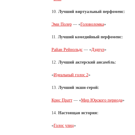
10.
Лучший виртуальный перфоменс:
Эми Полер
— «
Головоломка
»
11.
Лучший комедийный перфоменс:
Райан Рейнольдс
— «
Дэдпул
»
12.
Лучший актерский ансамбль:
«
Идеальный голос 2
»
13.
Лучший экшн-герой:
Крис Пратт
— «
Мир Юрского периода
»
14.
Настоящая история:
«
Голос улиц
»