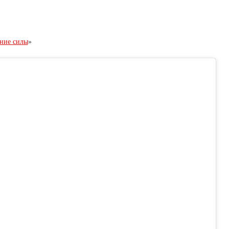
ние силы
»