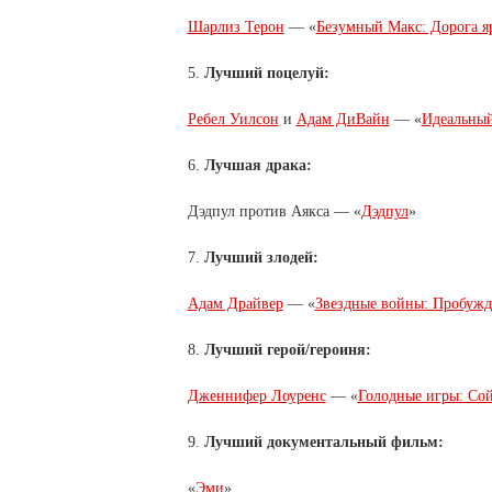
Шарлиз Терон
— «
Безумный Макс: Дорога я
5.
Лучший поцелуй:
Ребел Уилсон
и
Адам ДиВайн
— «
Идеальный
6.
Лучшая драка:
Дэдпул против Аякса — «
Дэдпул
»
7.
Лучший злодей:
Адам Драйвер
— «
Звездные войны: Пробужд
8.
Лучший герой/героиня:
Дженнифер Лоуренс
— «
Голодные игры: Сой
9.
Лучший документальный фильм:
«
Эми
»