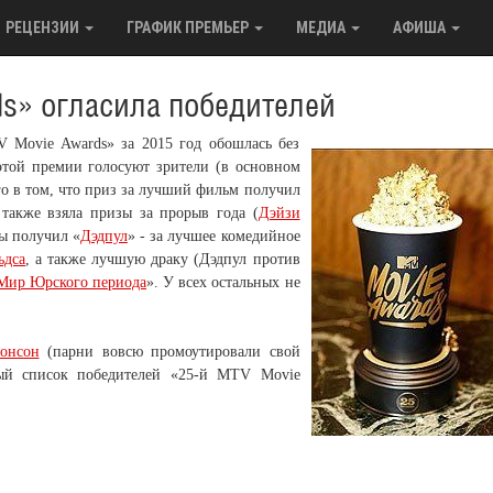
РЕЦЕНЗИИ
ГРАФИК ПРЕМЬЕР
МЕДИА
АФИША
ds» огласила победителей
 Movie Awards» за 2015 год обошлась без
этой премии голосуют зрители (в основном
го в том, что приз за лучший фильм получил
 также взяла призы за прорыв года (
Дэйзи
ды получил «
Дэдпул
» - за лучшее комедийное
ьдса
, а также лучшую драку (Дэдпул против
Мир Юрского периода
». У всех остальных не
онсон
(парни вовсю промоутировали свой
ый список победителей «25-й MTV Movie