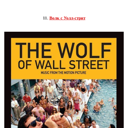
11.
Волк с Уолл-стрит