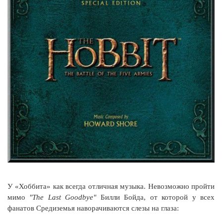
У «Хоббита» как всегда отличная музыка. Невозможно пройти
мимо
"The Last Goodbye"
Билли Бойда, от которой у всех
фанатов Средиземья наворачиваются слезы на глаза: