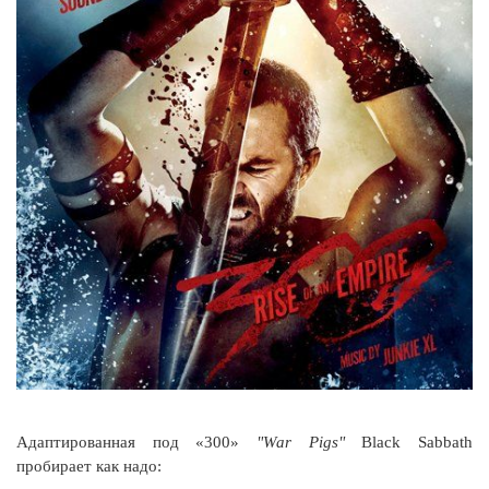
Адаптированная под «300»
"War Pigs"
Black Sabbath
пробирает как надо: