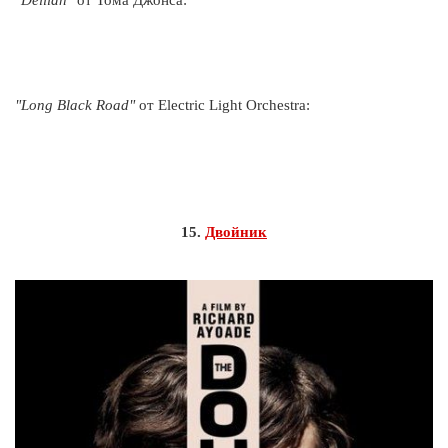
"Delilah"
от Тома Джонса:
"Long Black Road"
от Electric Light Orchestra:
15.
Двойник