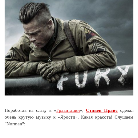
Поработав на славу в «
Гравитации
»,
Стивен Прайс
сделал
очень крутую музыку к «Ярости». Какая красота! Слушаем
"Norman":