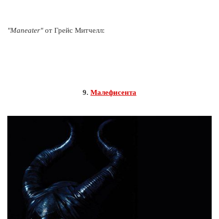
"Maneater"
от Грейс Митчелл:
9.
Малефисента