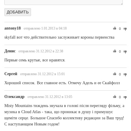
antony18
отправлено 1.01.2013 в 04:18
0
skyfall вот что действительно заслуживает короны первенства
Денис
отправлено 31.12.2012 в 22:38
0
Первые семь крутые, все нравятся.
Сергей
отправлено 31.12.2012 в 15:01
0
Хороший список. Все главное есть. Отмечу Адель и ее Скайфолл
Олександр
отправлено 31.12.2012 в 13:05
0
Misty Mountains тиждень звучала в голові після перегляду фільму, а
музика в Cloud Atlas - така, що проникає в душу і примушує
щеміти серце. Большое Спасибо коллективу редакции за Ваш труд!
С наступающим Новым годом!