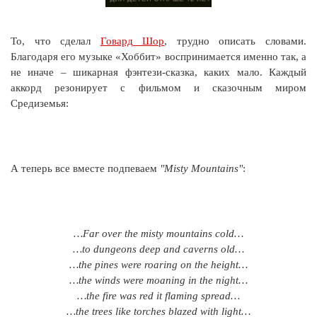
То, что сделал
Говард Шор
, трудно описать словами.
Благодаря его музыке «Хоббит» воспринимается именно так, а
не иначе – шикарная фэнтези-сказка, каких мало. Каждый
аккорд резонирует с фильмом и сказочным миром
Средиземья:
А теперь все вместе подпеваем
"Misty Mountains"
:
…Far over the misty mountains cold…
…to dungeons deep and caverns old…
…the pines were roaring on the height…
…the winds were moaning in the night…
…the fire was red it flaming spread…
…the trees like torches blazed with light…